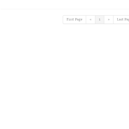
First Page
«
1
»
Last Pa