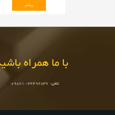
انواع بلوئر ها , کمپرسور ها و دیگر تجهیزات صنعتی می
بیشتر
با ما همراه باشی
تلفن: 44492837- 9821+