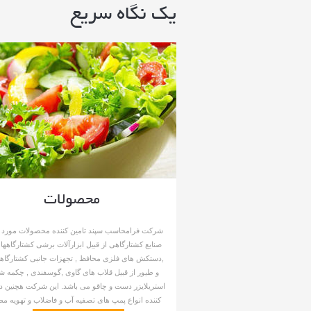
یک نگاه سریع
محصولات
شرکت فرامحاسب سپند تامین کننده محصولات مورد نی
صنایع کشتارگاهی از قبیل ابزارآلات برشی کشتارگاهها
,دستکش های فلزی محافظ , تجهزات جانبی کشتارگاها
و طیور از قبیل قلاب های گاوی ,گوسفندی , چکمه ش
استریلایزر دست و چاقو می باشد. این شرکت هچنین در
کننده انواع پمپ های تصفیه آب و فاضلاب و تهویه مط