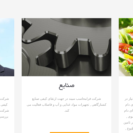
صنایع
از در
شرکت فرامحاسب سپند در جهت ارتقای کیفی صنایع
ی دام
کشتارگاهی , تجهیزات مواد غذایی و آب و فاضلاب فعالیت می
کیفی 
ی دام
کند.
شرکت ف
وی ,
بررسی 
 تامین
بوع ,